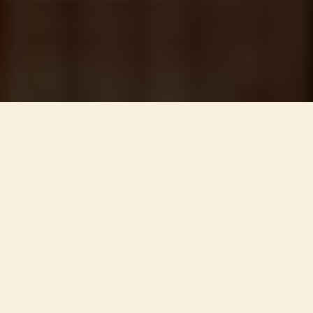
C
O
N
O
C
É
E
L
P
R
O
Y
E
C
T
O